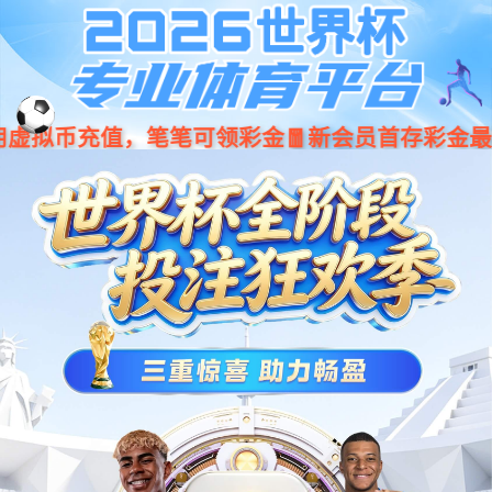
k8凯发(中国)天生赢家·一触即发
EN