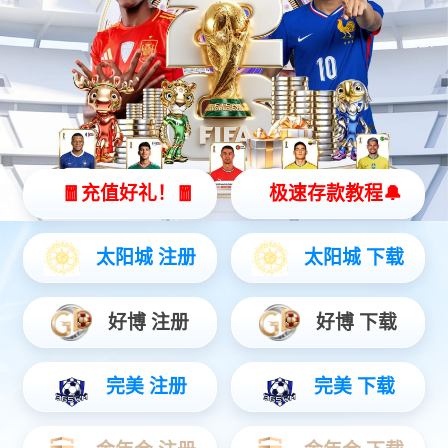
该系统主要由激光主机、机械人、LWM、抽尘系统、冷水
机、烟雾净化器、控制系统、安全防护系统、焊接夹具、流水线、焊
接工作台组成。
查看详细
拨叉、换挡轴激光焊接站
激光焊接机(含光纤、焊接头)、冷水机、送丝系统、六工位焊接工作
台、焊接工装、控制系统、安全防护系统、烟雾净化系统、干燥机
等。
查看详细
新能源汽车电池箱盖激光清洗站