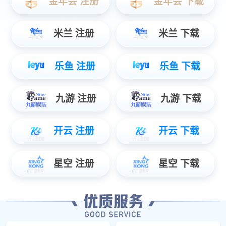
服务热线
400-885-4168
地址：深圳市坪山区坑梓街道沙田社区荣沙路18号A栋k8凯发(中国)大厦101
邮箱：sales@
微信
公众号
视频号
抖音
2021 ? k8凯发(中国)(集团)体育科技股份有限公司网站
粤ICP备20072884号